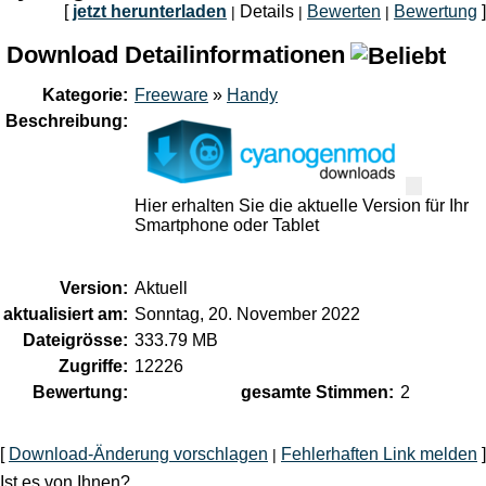
[
jetzt herunterladen
Details
Bewerten
Bewertung
]
|
|
|
Download Detailinformationen
Kategorie:
Freeware
»
Handy
Beschreibung:
Hier erhalten Sie die aktuelle Version für Ihr
Smartphone oder Tablet
Version:
Aktuell
aktualisiert am:
Sonntag, 20. November 2022
Dateigrösse:
333.79 MB
Zugriffe:
12226
Bewertung:
gesamte Stimmen:
2
[
Download-Änderung vorschlagen
Fehlerhaften Link melden
]
|
Ist es von Ihnen?