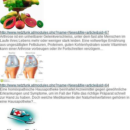
http://www.netzfunk.at/modules.php?name=News&file=article&sid=67
Arthrose ist ein unheilbarer Gelenkverschleiss, unter dem fast alle Menschen im
Laufe ihres Lebens mehr oder weniger stark leiden. Eine vollwertige Ernährung
aus ungesättigten Fettsäuren, Proteinen, guten Kohlenhydraten sowie Vitaminen
kann einer Arthrose vorbeugen oder ihr Fortschreiten verzögern...
http://www.netzfunk.at/modules.php?name=News&file=article&sid=64
Eine homöopathische Hausapotheke beinhaltet Arzneimittel gegen gewöhnliche
Erkrankungen und Symptome, um im Fall der Fälle das richtige Präparat schnell
zur Hand zu haben. Doch welche Medikamente der Naturheilverfahren gehören in
eine Hausapotheke?...