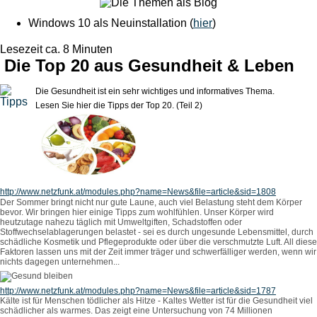
Windows 10 als Neuinstallation (
hier
)
Lesezeit ca. 8 Minuten
Die Top 20 aus Gesundheit & Leben
Die Gesundheit ist ein sehr wichtiges und informatives Thema.
Lesen Sie hier die Tipps der Top 20.
(Teil 2)
http://www.netzfunk.at/modules.php?name=News&file=article&sid=1808
Der Sommer bringt nicht nur gute Laune, auch viel Belastung steht dem Körper
bevor. Wir bringen hier einige Tipps zum wohlfühlen. Unser Körper wird
heutzutage nahezu täglich mit Umweltgiften, Schadstoffen oder
Stoffwechselablagerungen belastet - sei es durch ungesunde Lebensmittel, durch
schädliche Kosmetik und Pflegeprodukte oder über die verschmutzte Luft. All diese
Faktoren lassen uns mit der Zeit immer träger und schwerfälliger werden, wenn wir
nichts dagegen unternehmen...
http://www.netzfunk.at/modules.php?name=News&file=article&sid=1787
Kälte ist für Menschen tödlicher als Hitze - Kaltes Wetter ist für die Gesundheit viel
schädlicher als warmes. Das zeigt eine Untersuchung von 74 Millionen