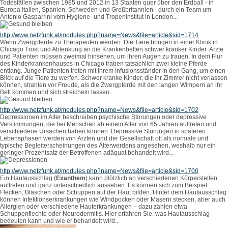
Todesfällen zwischen 1985 und 2012 in 13 Staaten quer über den Erdball - in
Europa Italien, Spanien, Schweden und Großbritannien - durch ein Team um
Antonio Gasparrini vom Hygiene- und Tropeninstitut in London...
http://www.netzfunk.at/modules.php?name=News&file=article&sid=1714
Wenn Zwergpferde zu Therapeuten werden. Die Tiere bringen in einer Klinik in
Chicago Trost und Ablenkung an die Krankenbetten schwer kranker Kinder. Ärzte
und Patienten müssen zweimal hinsehen, um ihren Augen zu trauen. In dem Flur
des Kinderkrankenhauses in Chicago traben tatsächlich zwei kleine Pferde
entlang. Junge Patienten treten mit ihrem Infusionsständer in den Gang, um einen
Blick auf die Tiere zu werfen. Schwer kranke Kinder, die ihr Zimmer nicht verlassen
können, strahlen vor Freude, als die Zwergpferde mit den langen Wimpern an ihr
Bett kommen und sich streicheln lassen...
http://www.netzfunk.at/modules.php?name=News&file=article&sid=1702
Depressionen im Alter beschreiben psychische Störungen oder depressive
Verstimmungen, die bei Menschen ab einem Alter von 65 Jahren auftreten und
verschiedene Ursachen haben können. Depressive Störungen in späteren
Lebensphasen werden von Ärzten und der Gesellschaft oft als normale und
typische Begleiterscheinungen des Älterwerdens angesehen, weshalb nur ein
geringer Prozentsatz der Betroffenen adäquat behandelt wird...
http://www.netzfunk.at/modules.php?name=News&file=article&sid=1700
Ein Hautausschlag (
Exanthem
) kann plötzlich an verschiedenen Körperstellen
auftreten und ganz unterschiedlich aussehen: Es können sich zum Beispiel
Flecken, Bläschen oder Schuppen auf der Haut bilden. Hinter dem Hautausschlag
können Infektionserkrankungen wie Windpocken oder Masern stecken, aber auch
Allergien oder verschiedene Hauterkrankungen – dazu zählen etwa
Schuppenflechte oder Neurodermitis. Hier erfahren Sie, was Hautausschlag
bedeuten kann und wie er behandelt wird...