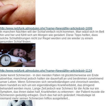
http://www.netzfunk.at/modules.php?name=News&file=article&sid=1699
In manchen Nächten will der Schlaf einfach nicht kommen. Man wälzt sich im Bett
hin und her und fühlt sich am Morgen wie gerädert. Diese Tipps helfen, dass
solche Schlafstörungen nicht zur Regel werden und sie wieder zu einem
gesunden Schlaf finden...
http://www.netzfunk.at/modules.php?name=News&file=article&sid=1124
Jeder kennt Schmerzen - in den meisten Fällen ist glücklicherweise ein Ende
absehbar, manchmal jedoch halten sie dauerhaft an und bestimmen zunehmend
unser Leben. Wenn Schmerzen sich verselbständigen und chronisch werden,
dann handelt es sich um ein eigenständiges Krankheitsbild, das dringend
behandelt werden muss. Lange Zeit jedoch war Schmerz für die Ärzte nur ein
Symptom, das ihnen dabei half, Krankheiten zu erkennen - der Patient musste die
Schmerzen geduldig ertragen. Doch das hat sich geändert: Heutzutage ist
niemand mehr seinen Schmerzen hilflos ausgeliefert...