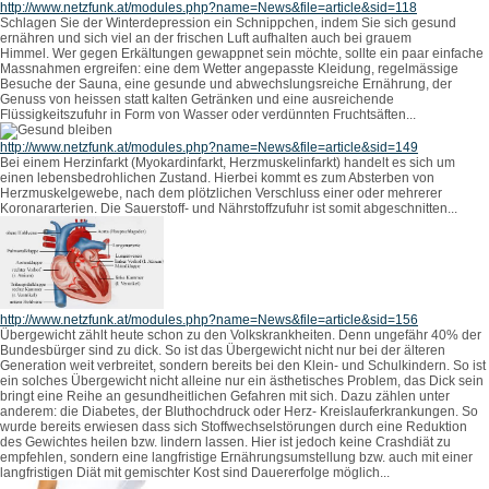
http://www.netzfunk.at/modules.php?name=News&file=article&sid=118
Schlagen Sie der Winterdepression ein Schnippchen, indem Sie sich gesund
ernähren und sich viel an der frischen Luft aufhalten auch bei grauem
Himmel. Wer gegen Erkältungen gewappnet sein möchte, sollte ein paar einfache
Massnahmen ergreifen: eine dem Wetter angepasste Kleidung, regelmässige
Besuche der Sauna, eine gesunde und abwechslungsreiche Ernährung, der
Genuss von heissen statt kalten Getränken und eine ausreichende
Flüssigkeitszufuhr in Form von Wasser oder verdünnten Fruchtsäften...
http://www.netzfunk.at/modules.php?name=News&file=article&sid=149
Bei einem Herzinfarkt (Myokardinfarkt, Herzmuskelinfarkt) handelt es sich um
einen lebensbedrohlichen Zustand. Hierbei kommt es zum Absterben von
Herzmuskelgewebe, nach dem plötzlichen Verschluss einer oder mehrerer
Koronararterien. Die Sauerstoff- und Nährstoffzufuhr ist somit abgeschnitten...
http://www.netzfunk.at/modules.php?name=News&file=article&sid=156
Übergewicht zählt heute schon zu den Volkskrankheiten. Denn ungefähr 40% der
Bundesbürger sind zu dick. So ist das Übergewicht nicht nur bei der älteren
Generation weit verbreitet, sondern bereits bei den Klein- und Schulkindern. So ist
ein solches Übergewicht nicht alleine nur ein ästhetisches Problem, das Dick sein
bringt eine Reihe an gesundheitlichen Gefahren mit sich. Dazu zählen unter
anderem: die Diabetes, der Bluthochdruck oder Herz- Kreislauferkrankungen. So
wurde bereits erwiesen dass sich Stoffwechselstörungen durch eine Reduktion
des Gewichtes heilen bzw. lindern lassen. Hier ist jedoch keine Crashdiät zu
empfehlen, sondern eine langfristige Ernährungsumstellung bzw. auch mit einer
langfristigen Diät mit gemischter Kost sind Dauererfolge möglich...