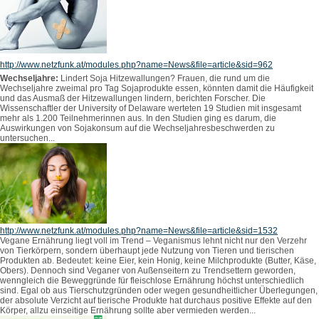
http://www.netzfunk.at/modules.php?name=News&file=article&sid=962
Wechseljahre:
Lindert Soja Hitzewallungen? Frauen, die rund um die
Wechseljahre zweimal pro Tag Sojaprodukte essen, könnten damit die Häufigkeit
und das Ausmaß der Hitzewallungen lindern, berichten Forscher. Die
Wissenschaftler der University of Delaware werteten 19 Studien mit insgesamt
mehr als 1.200 Teilnehmerinnen aus. In den Studien ging es darum, die
Auswirkungen von Sojakonsum auf die Wechseljahresbeschwerden zu
untersuchen...
http://www.netzfunk.at/modules.php?name=News&file=article&sid=1532
Vegane Ernährung liegt voll im Trend – Veganismus lehnt nicht nur den Verzehr
von Tierkörpern, sondern überhaupt jede Nutzung von Tieren und tierischen
Produkten ab. Bedeutet: keine Eier, kein Honig, keine Milchprodukte (Butter, Käse,
Obers). Dennoch sind Veganer von Außenseitern zu Trendsettern geworden,
wenngleich die Beweggründe für fleischlose Ernährung höchst unterschiedlich
sind. Egal ob aus Tierschutzgründen oder wegen gesundheitlicher Überlegungen,
der absolute Verzicht auf tierische Produkte hat durchaus positive Effekte auf den
Körper, allzu einseitige Ernährung sollte aber vermieden werden...