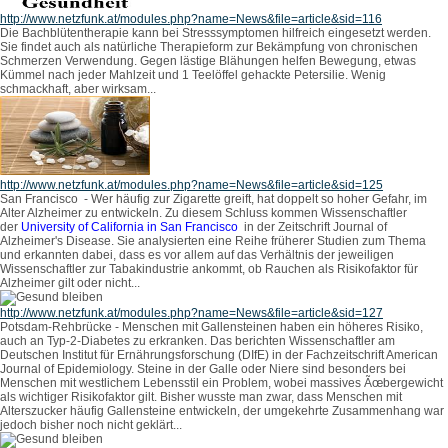
http://www.netzfunk.at/modules.php?name=News&file=article&sid=116
Die Bachblütentherapie kann bei Stresssymptomen hilfreich eingesetzt werden.
Sie findet auch als natürliche Therapieform zur Bekämpfung von chronischen
Schmerzen Verwendung.
Gegen lästige Blähungen helfen Bewegung, etwas
Kümmel nach jeder Mahlzeit und 1 Teelöffel gehackte Petersilie. Wenig
schmackhaft, aber wirksam...
http://www.netzfunk.at/modules.php?name=News&file=article&sid=125
San Francisco - Wer häufig zur Zigarette greift, hat doppelt so hoher Gefahr, im
Alter Alzheimer zu entwickeln. Zu diesem Schluss kommen Wissenschaftler
der
University of California in San Francisco
in der Zeitschrift Journal of
Alzheimer's Disease. Sie analysierten eine Reihe früherer Studien zum Thema
und erkannten dabei, dass es vor allem auf das Verhältnis der jeweiligen
Wissenschaftler zur Tabakindustrie ankommt, ob Rauchen als Risikofaktor für
Alzheimer gilt oder nicht...
http://www.netzfunk.at/modules.php?name=News&file=article&sid=127
Potsdam-Rehbrücke - Menschen mit Gallensteinen haben ein höheres Risiko,
auch an Typ-2-Diabetes zu erkranken. Das berichten Wissenschaftler am
Deutschen Institut für Ernährungsforschung (DIfE) in der Fachzeitschrift American
Journal of Epidemiology. Steine in der Galle oder Niere sind besonders bei
Menschen mit westlichem Lebensstil ein Problem, wobei massives Ãœbergewicht
als wichtiger Risikofaktor gilt. Bisher wusste man zwar, dass Menschen mit
Alterszucker häufig Gallensteine entwickeln, der umgekehrte Zusammenhang war
jedoch bisher noch nicht geklärt...