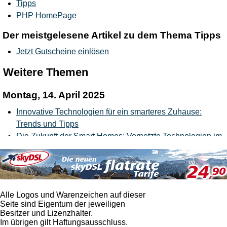
Tipps
PHP HomePage
Der meistgelesene Artikel zu dem Thema Tipps
Jetzt Gutscheine einlösen
Weitere Themen
Montag, 14. April 2025
Innovative Technologien für ein smarteres Zuhause:
Trends und Tipps
Die Zukunft der Smart Homes: Vernetzte Technologien im
Alltag
Zukünftiges Wohnen: Wegweisende Designkonzepte für
urbane Lebenswelten
Montag, 10. März 2025
Alle Logos und Warenzeichen auf dieser
Seite sind Eigentum der jeweiligen
Die neuesten Trends in der smarten Haustechnik
Besitzer und Lizenzhalter.
Im übrigen gilt Haftungsausschluss.