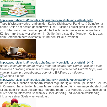
http://www.netzfunk.at/modules.php?name=News&file=article&sid=1418
Tipps & Wissenswertes rund um den Kaffee (Schützt vor Parkinson)
Sein Aroma
behält Kaffee am besten geschützt vor Licht, Luft und Feuchtigkeit, in einer Dose
im Kühlschrank. Bei Raumtemperatur hält sich das Aroma etwa eine Woche, im
Kühlschrank bis zu vier Wochen, im Gefrierfach bis zu drei Monaten. Kaffee aus
dem Gefrierfach heraus sofort aufzubrühen, ist kein Problem...
http://www.netzfunk.at/modules.php?name=News&file=article&sid=1446
Bunte Blätter und rinnende Nasen gehören einfach zum Herbst. Wie man eine
harmlose Erkältung von einer ernsten Grippe unterscheidet. Und 20 Tipps, was
man tun kann, um vorzubeugen oder eine Erkältung zu mildern...
http://www.netzfunk.at/modules.php?name=News&file=article&sid=1427
Bei unseren südlichen Nachbarn steht er regelmäßig auf dem Speiseplan. Bei uns
in Österreich hat er in den letzten Jahren sein Mauerblümchenimage abgelegt und
ist aus dem Schatten des Spinats hervorgetreten – der Mangold . Gekennzeichnet
durch seinen intensiven Geschmack ist er vielseitig und vor allem vollständig –
inklusive seiner Stiele – verwendbar...