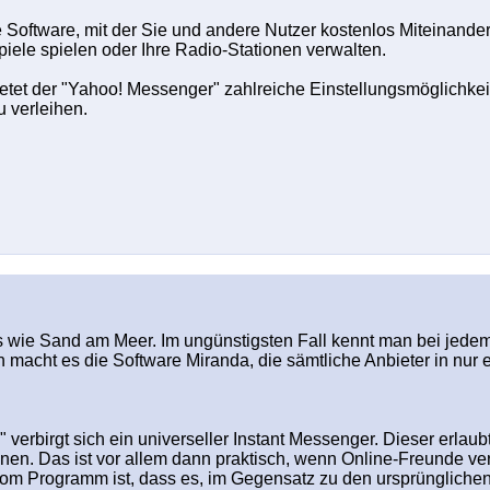
 Software, mit der Sie und andere Nutzer kostenlos Miteinande
ele spielen oder Ihre Radio-Stationen verwalten.
tet der "Yahoo! Messenger" zahlreiche Einstellungsmöglichkeit
 verleihen.
s wie Sand am Meer. Im ungünstigsten Fall kennt man bei jedem
h macht es die Software Miranda, die sämtliche Anbieter in nur
verbirgt sich ein universeller Instant Messenger. Dieser erla
en. Das ist vor allem dann praktisch, wenn Online-Freunde ve
eil vom Programm ist, dass es, im Gegensatz zu den ursprünglic