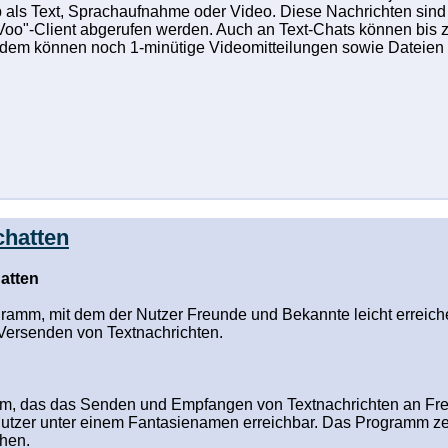
 ob als Text, Sprachaufnahme oder Video. Diese Nachrichten s
Voo"-Client abgerufen werden. Auch an Text-Chats können bis z
em können noch 1-minütige Videomitteilungen sowie Dateien b
chatten
atten
gramm, mit dem der Nutzer Freunde und Bekannte leicht erreic
Versenden von Textnachrichten.
mm, das das Senden und Empfangen von Textnachrichten an Fre
utzer unter einem Fantasienamen erreichbar. Das Programm zeig
ehen.