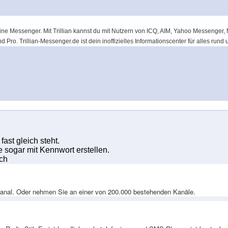
t deine Messenger. Mit Trillian kannst du mit Nutzern von ICQ, AIM, Yahoo Messeng
nd Pro.
Trillian-Messenger.de ist dein inoffizielles Informationscenter für alles rund u
ast gleich steht.
sogar mit Kennwort erstellen.
ch
n Kanal. Oder nehmen Sie an einer von 200.000 bestehenden Kanäle.