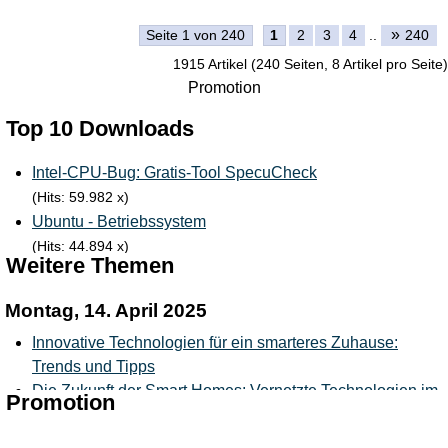
»
Seite 1 von 240
1
2
3
4
..
240
1915 Artikel (240 Seiten, 8 Artikel pro Seite)
Promotion
Top 10 Downloads
Intel-CPU-Bug: Gratis-Tool SpecuCheck
(Hits: 59.982 x)
Ubuntu - Betriebssystem
(Hits: 44.894 x)
Weitere Themen
OpenSuse - Betriebssystem
(Hits: 41.551 x)
Montag, 14. April 2025
LinuxMINT (NeU)
Innovative Technologien für ein smarteres Zuhause:
(Hits: 39.813 x)
Trends und Tipps
GIMP - Das professionelle Bildbearbeitungsprogramm
Die Zukunft der Smart Homes: Vernetzte Technologien im
(Hits: 22.930 x)
Promotion
Alltag
Avira AntiVir Personal - FREE Antivirus
Zukünftiges Wohnen: Wegweisende Designkonzepte für
(Hits: 16.567 x)