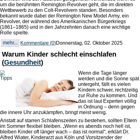
um die berühmten Remington-Revolver geht, die im direkten
Wettbewerb zu den Colt-Revolvern standen. Besonders
bekannt wurde dabei der Remington New Model Army, ein
Revolver, der während des Amerikanischen Bürgerkriegs
(1861–1865) und in den Jahrzehnten danach eine wichtige
Rolle spielte.
mehr...
Kommentare (0)
Donnerstag, 02. Oktober 2025
Warum Kinder schlecht einschlafen
(
Gesundheit
)
Wenn die Tage länger
werden und die Sonne spät
untergeht, fällt es vielen
Kindern schwer, rechtzeitig
zur Ruhe zu kommen. Und
das ist laut Experten völlig
in Ordnung – denn gegen
die innere Uhr anzukämpfen, bringt meist wenig.
Anstatt auf starren Schlafenszeiten zu bestehen, sollten Eltern
im Sommer flexibel bleiben. „Wenn es abends noch hell ist,
bleiben Kinder oft länger wach – das ist normal“, erklärt Dr.
Alfred Wiater, Kinderarzt aus Köln und Vorsitzender der