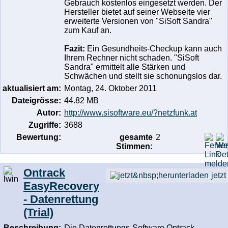
Gebrauch kostenlos eingesetzt werden. Der
Hersteller bietet auf seiner Webseite vier
erweiterte Versionen von "SiSoft Sandra"
zum Kauf an.
Fazit:
Ein Gesundheits-Checkup kann auch
Ihrem Rechner nicht schaden. "SiSoft
Sandra" ermittelt alle Stärken und
Schwächen und stellt sie schonungslos dar.
aktualisiert am:
Montag, 24. Oktober 2011
Dateigrösse:
44.82 MB
Autor:
http://www.sisoftware.eu/?netzfunk.at
Zugriffe:
3688
Bewertung:
gesamte
2
Stimmen:
Ontrack
jetz
EasyRecovery
- Datenrettung
(Trial)
Beschreibung:
Die Datenrettungs-Software Ontrack