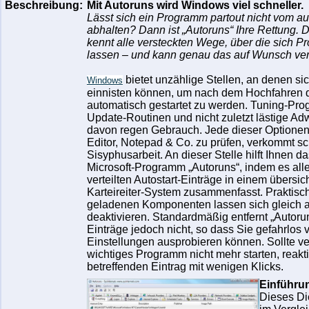
Beschreibung:
Mit Autoruns wird Windows viel schneller.
Lässt sich ein Programm partout nicht vom au
abhalten? Dann ist „Autoruns“ Ihre Rettung. D
kennt alle versteckten Wege, über die sich P
lassen – und kann genau das auf Wunsch ver
bietet unzählige Stellen, an denen s
Windows
einnisten können, um nach dem Hochfahren
automatisch gestartet zu werden. Tuning-Pro
Update-Routinen und nicht zuletzt lästige A
davon regen Gebrauch. Jede dieser Optionen
Editor, Notepad & Co. zu prüfen, verkommt sc
Sisyphusarbeit. An dieser Stelle hilft Ihnen d
Microsoft-Programm „Autoruns“, indem es all
verteilten Autostart-Einträge in einem übersic
Karteireiter-System zusammenfasst. Praktisch
geladenen Komponenten lassen sich gleich an
deaktivieren. Standardmäßig entfernt „Autoru
Einträge jedoch nicht, so dass Sie gefahrlos
Einstellungen ausprobieren können. Sollte ve
wichtiges Programm nicht mehr starten, reakt
betreffenden Eintrag mit wenigen Klicks.
Einführu
Dieses Di