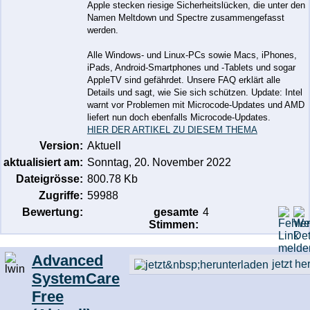
Apple stecken riesige Sicherheitslücken, die unter den
Namen Meltdown und Spectre zusammengefasst
werden.
Alle Windows- und Linux-PCs sowie Macs, iPhones,
iPads, Android-Smartphones und -Tablets und sogar
AppleTV sind gefährdet. Unsere FAQ erklärt alle
Details und sagt, wie Sie sich schützen. Update: Intel
warnt vor Problemen mit Microcode-Updates und AMD
liefert nun doch ebenfalls Microcode-Updates.
HIER DER ARTIKEL ZU DIESEM THEMA
Version:
Aktuell
aktualisiert am:
Sonntag, 20. November 2022
Dateigrösse:
800.78 Kb
Zugriffe:
59988
Bewertung:
gesamte
4
Stimmen:
Advanced
jetzt h
SystemCare
Free