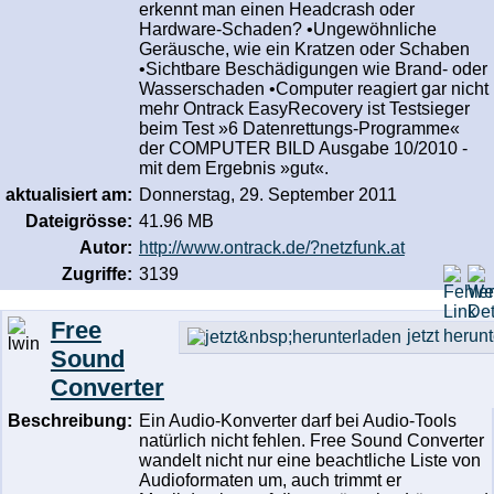
erkennt man einen Headcrash oder
Hardware-Schaden? •Ungewöhnliche
Geräusche, wie ein Kratzen oder Schaben
•Sichtbare Beschädigungen wie Brand- oder
Wasserschaden •Computer reagiert gar nicht
mehr Ontrack EasyRecovery ist Testsieger
beim Test »6 Datenrettungs-Programme«
der COMPUTER BILD Ausgabe 10/2010 -
mit dem Ergebnis »gut«.
aktualisiert am:
Donnerstag, 29. September 2011
Dateigrösse:
41.96 MB
Autor:
http://www.ontrack.de/?netzfunk.at
Zugriffe:
3139
Free
jetzt herun
Sound
Converter
Beschreibung:
Ein Audio-Konverter darf bei Audio-Tools
natürlich nicht fehlen. Free Sound Converter
wandelt nicht nur eine beachtliche Liste von
Audioformaten um, auch trimmt er