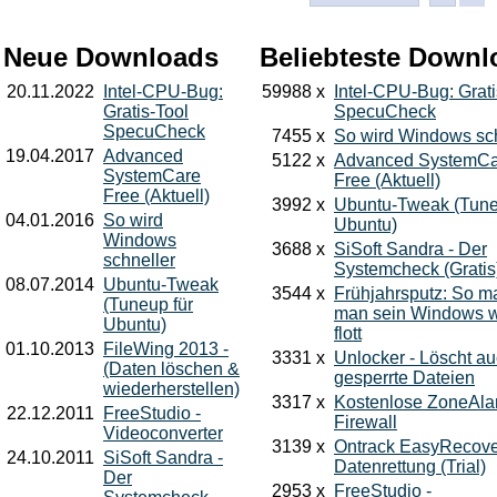
Neue Downloads
Beliebteste Downl
20.11.2022
Intel-CPU-Bug:
59988 x
Intel-CPU-Bug: Grati
Gratis-Tool
SpecuCheck
SpecuCheck
7455 x
So wird Windows sch
19.04.2017
Advanced
5122 x
Advanced SystemCa
SystemCare
Free (Aktuell)
Free (Aktuell)
3992 x
Ubuntu-Tweak (Tune
04.01.2016
So wird
Ubuntu)
Windows
3688 x
SiSoft Sandra - Der
schneller
Systemcheck (Gratis
08.07.2014
Ubuntu-Tweak
3544 x
Frühjahrsputz: So m
(Tuneup für
man sein Windows w
Ubuntu)
flott
01.10.2013
FileWing 2013 -
3331 x
Unlocker - Löscht a
(Daten löschen &
gesperrte Dateien
wiederherstellen)
3317 x
Kostenlose ZoneAla
22.12.2011
FreeStudio -
Firewall
Videoconverter
3139 x
Ontrack EasyRecove
24.10.2011
SiSoft Sandra -
Datenrettung (Trial)
Der
2953 x
FreeStudio -