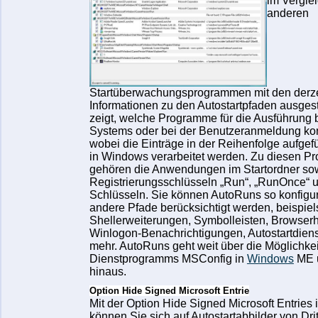
im Verglei
anderen
Startüberwachungsprogrammen mit den derz
Informationen zu den Autostartpfaden ausges
zeigt, welche Programme für die Ausführung 
Systems oder bei der Benutzeranmeldung konf
wobei die Einträge in der Reihenfolge aufgefüh
in Windows verarbeitet werden. Zu diesen 
gehören die Anwendungen im Startordner sow
Registrierungsschlüsseln „Run“, „RunOnce“ 
Schlüsseln. Sie können AutoRuns so konfigur
andere Pfade berücksichtigt werden, beispiel
Shellerweiterungen, Symbolleisten, Browserhi
Winlogon-Benachrichtigungen, Autostartdiens
mehr. AutoRuns geht weit über die Möglichke
Dienstprogramms MSConfig in
Windows
ME 
hinaus.
Option Hide Signed Microsoft Entrie
Mit der Option Hide Signed Microsoft Entries
können Sie sich auf Autostartabbilder von Dri