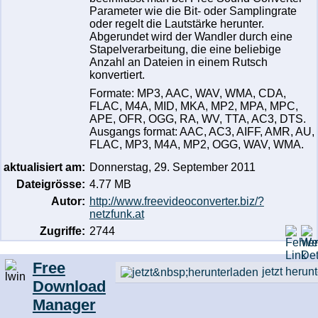
Parameter wie die Bit- oder Samplingrate
oder regelt die Lautstärke herunter.
Abgerundet wird der Wandler durch eine
Stapelverarbeitung, die eine beliebige
Anzahl an Dateien in einem Rutsch
konvertiert.
Formate: MP3, AAC, WAV, WMA, CDA,
FLAC, M4A, MID, MKA, MP2, MPA, MPC,
APE, OFR, OGG, RA, WV, TTA, AC3, DTS.
Ausgangs format: AAC, AC3, AIFF, AMR, AU,
FLAC, MP3, M4A, MP2, OGG, WAV, WMA.
aktualisiert am:
Donnerstag, 29. September 2011
Dateigrösse:
4.77 MB
Autor:
http://www.freevideoconverter.biz/?
netzfunk.at
Zugriffe:
2744
Free
jetzt herun
Download
Manager