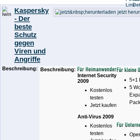
Kaspersky
jetzt heru
- Der
beste
Schutz
gegen
Viren und
Angriffe
Beschreibung:
Beschreibung:
Internet Security
5+1 
2009
5 Wo
Kostenlos
Expa
testen
Pac
Jetzt kaufen
Anti-Virus 2009
Kostenlos
testen
Ope