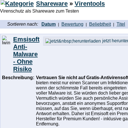
Shareware
»
Virentools
Virenschutz als Shareware zum Testen
Sortieren nach:
Datum
Bewertung
Beliebtheit
Titel
|
|
|
Emsisoft
jetzt herunt
Anti-
Malware
- Ohne
Risiko
Beschreibung:
Vertrauen Sie nicht auf Gratis-Antivirensof
bieten meist nur einen Scanner um Infektione
wenn der schlimmste Fall bereits eingetrete
voller Malware ist. Sie würden doch lieber ge
Vermutlich würden Sie auch persönliche Assis
bevorzugen, anstatt ein anonymes Supportfor
müssen, auf das Sie, wenn überhaupt, erst n
Antwort erhalten. Daher ist Emsisoft ein
Prem
Hersteller für Premium Kunden!
- inklusive ga
Entfernung.