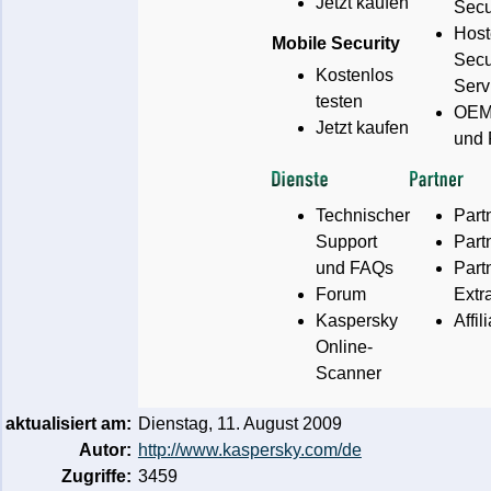
Jetzt kaufen
Secu
Host
Mobile Security
Secu
Kostenlos
Serv
testen
OEM-
Jetzt kaufen
und 
Technischer
Part
Support
Part
und FAQs
Part
Forum
Extr
Kaspersky
Affil
Online-
Scanner
aktualisiert am:
Dienstag, 11. August 2009
Autor:
http://www.kaspersky.com/de
Zugriffe:
3459