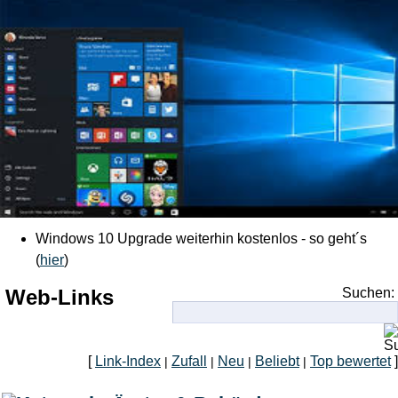
Windows 10 Upgrade weiterhin kostenlos - so geht´s
(
hier
)
Web-Links
Suchen:
[
Link-Index
Zufall
Neu
Beliebt
Top bewertet
]
|
|
|
|