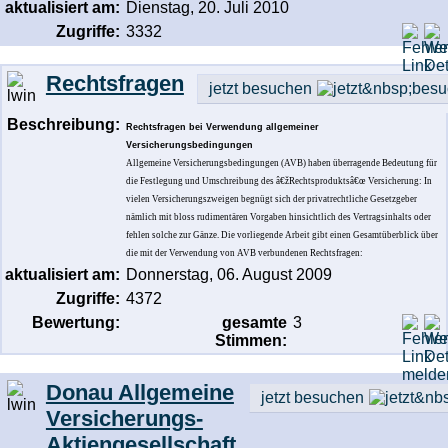
aktualisiert am:
Dienstag, 20. Juli 2010
Zugriffe:
3332
Rechtsfragen
jetzt besuchen
Beschreibung:
Rechtsfragen bei Verwendung allgemeiner
Versicherungsbedingungen
Allgemeine Versicherungsbedingungen (AVB) haben überragende Bedeutung für
die Festlegung und Umschreibung des â€žRechtsproduktsâ€œ Versicherung: In
vielen Versicherungszweigen begnügt sich der privatrechtliche Gesetzgeber
nämlich mit bloss rudimentären Vorgaben hinsichtlich des Vertragsinhalts oder
fehlen solche zur Gänze. Die vorliegende Arbeit gibt einen Gesamtüberblick über
die mit der Verwendung von AVB verbundenen Rechtsfragen:
aktualisiert am:
Donnerstag, 06. August 2009
Zugriffe:
4372
Bewertung:
gesamte
3
Stimmen:
Donau Allgemeine
jetzt besuchen
Versicherungs-
Aktiengesellschaft