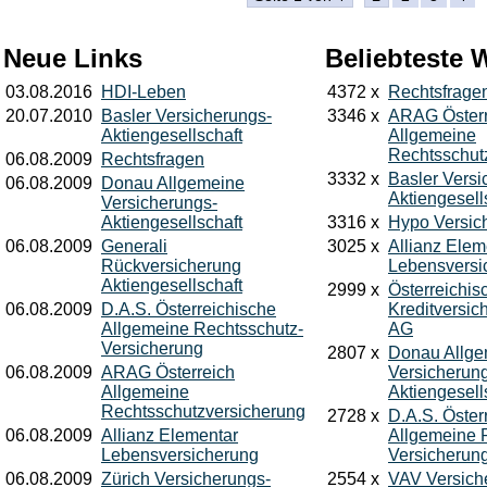
Neue Links
Beliebteste 
03.08.2016
HDI-Leben
4372 x
Rechtsfrage
20.07.2010
Basler Versicherungs-
3346 x
ARAG Österr
Aktiengesellschaft
Allgemeine
Rechtsschut
06.08.2009
Rechtsfragen
3332 x
Basler Versi
06.08.2009
Donau Allgemeine
Aktiengesell
Versicherungs-
Aktiengesellschaft
3316 x
Hypo Versic
06.08.2009
Generali
3025 x
Allianz Elem
Rückversicherung
Lebensversi
Aktiengesellschaft
2999 x
Österreichis
06.08.2009
D.A.S. Österreichische
Kreditversic
Allgemeine Rechtsschutz-
AG
Versicherung
2807 x
Donau Allge
06.08.2009
ARAG Österreich
Versicherun
Allgemeine
Aktiengesell
Rechtsschutzversicherung
2728 x
D.A.S. Öster
06.08.2009
Allianz Elementar
Allgemeine 
Lebensversicherung
Versicherun
06.08.2009
Zürich Versicherungs-
2554 x
VAV Versich