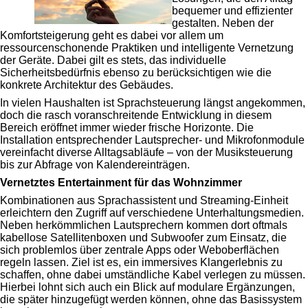
bequemer und effizienter
gestalten. Neben der
Komfortsteigerung geht es dabei vor allem um
ressourcenschonende Praktiken und intelligente Vernetzung
der Geräte. Dabei gilt es stets, das individuelle
Sicherheitsbedürfnis ebenso zu berücksichtigen wie die
konkrete Architektur des Gebäudes.
In vielen Haushalten ist Sprachsteuerung längst angekommen,
doch die rasch voranschreitende Entwicklung in diesem
Bereich eröffnet immer wieder frische Horizonte. Die
Installation entsprechender Lautsprecher- und Mikrofonmodule
vereinfacht diverse Alltagsabläufe – von der Musiksteuerung
bis zur Abfrage von Kalendereinträgen.
Vernetztes Entertainment für das Wohnzimmer
Kombinationen aus Sprachassistent und Streaming-Einheit
erleichtern den Zugriff auf verschiedene Unterhaltungsmedien.
Neben herkömmlichen Lautsprechern kommen dort oftmals
kabellose Satellitenboxen und Subwoofer zum Einsatz, die
sich problemlos über zentrale Apps oder Weboberflächen
regeln lassen. Ziel ist es, ein immersives Klangerlebnis zu
schaffen, ohne dabei umständliche Kabel verlegen zu müssen.
Hierbei lohnt sich auch ein Blick auf modulare Ergänzungen,
die später hinzugefügt werden können, ohne das Basissystem