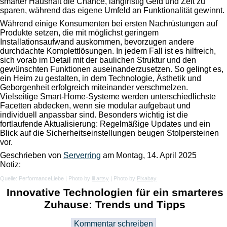
smarter Haushalt die Chance, langfristig Geld und Zeit zu
sparen, während das eigene Umfeld an Funktionalität gewinnt.
Während einige Konsumenten bei ersten Nachrüstungen auf
Produkte setzen, die mit möglichst geringem
Installationsaufwand auskommen, bevorzugen andere
durchdachte Komplettlösungen. In jedem Fall ist es hilfreich,
sich vorab im Detail mit der baulichen Struktur und den
gewünschten Funktionen auseinanderzusetzen. So gelingt es,
ein Heim zu gestalten, in dem Technologie, Ästhetik und
Geborgenheit erfolgreich miteinander verschmelzen.
Vielseitige Smart-Home-Systeme werden unterschiedlichste
Facetten abdecken, wenn sie modular aufgebaut und
individuell anpassbar sind. Besonders wichtig ist die
fortlaufende Aktualisierung: Regelmäßige Updates und ein
Blick auf die Sicherheitseinstellungen beugen Stolpersteinen
vor.
Geschrieben von
Serverring
am
Montag, 14. April 2025
Notiz:
Quelle: PerformanceLiebe | Photo by
lil artsy
| Photo by
Pixabay
Innovative Technologien für ein smarteres
Zuhause: Trends und Tipps