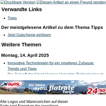
Verwandte Links
Tipps
Der meistgelesene Artikel zu dem Thema Tipps
Jetzt Gutscheine einlösen
Weitere Themen
Montag, 14. April 2025
Innovative Technologien für ein smarteres Zuhause:
Trends und Tipps
Die Zukunft der Smart Homes: Vernetzte Technologien im
Alltag
Zukünftiges Wohnen: Wegweisende Designkonzepte für
urbane Lebenswelten
Montag, 10. März 2025
Alle Logos und Warenzeichen auf dieser
Seite sind Eigentum der jeweiligen