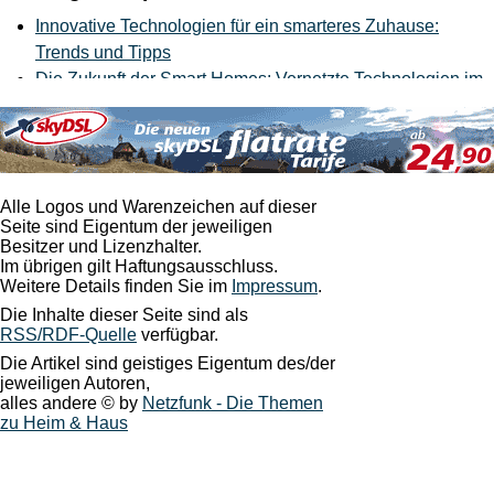
Innovative Technologien für ein smarteres Zuhause:
Trends und Tipps
Die Zukunft der Smart Homes: Vernetzte Technologien im
Alltag
Zukünftiges Wohnen: Wegweisende Designkonzepte für
urbane Lebenswelten
Montag, 10. März 2025
Alle Logos und Warenzeichen auf dieser
Seite sind Eigentum der jeweiligen
Die neuesten Trends in der smarten Haustechnik
Besitzer und Lizenzhalter.
Im übrigen gilt Haftungsausschluss.
Samstag, 25. Januar 2025
Weitere Details finden Sie im
Impressum
.
Die Inhalte dieser Seite sind als
Gewinnertypen: Was zeichnet sie aus?
RSS/RDF-Quelle
verfügbar.
Die Artikel sind geistiges Eigentum des/der
jeweiligen Autoren,
alles andere © by
Netzfunk - Die Themen
zu Heim & Haus