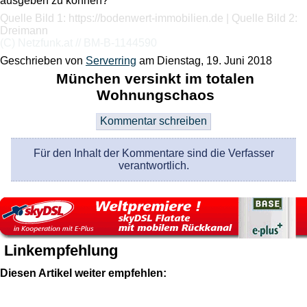
ausgeben zu können?
Quelle Bild 1: https://bodenwert-immobilien.de | Quelle Bild 2:
Dreimann
(C) Netzfunk.at // BM-B-1144590
Geschrieben von
Serverring
am
Dienstag, 19. Juni 2018
München versinkt im totalen
Wohnungschaos
Für den Inhalt der Kommentare sind die Verfasser
verantwortlich.
Linkempfehlung
Diesen Artikel weiter empfehlen: