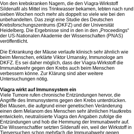
Von den krebskranken Nagern, die den Viagra-Wirkstoff
Sildenafil als Mittel ins Trinkwasser bekamen, lebten nach rund
sieben Wochen noch mehr als doppelt so viele wie bei den
unbehandelten. Das zeigt eine Studie des Deutschen
Krebsforschungszentrums (DKFZ) und der Universität
Heidelberg. Die Ergebnisse sind in den in den „Proceedings“
der US-Nationalen Akademie der Wissenschaften (PNAS)
veröffentlicht.
Die Erkrankung der Mäuse verlaufe klinisch sehr ähnlich wie
beim Menschen, erklärte Viktor Umansky, Immunologe am
DKFZ. Es sei daher möglich, dass der Viagra-Wirkstoff die
Immunabwehr gegen den Krebs auch beim Menschen
verbessern könne. Zur Klärung sind aber weitere
Untersuchungen nötig.
Viagra wirkt auf Immunsystem ein
Viele Tumore rufen chronische Entzündungen hervor, die
Angriffe des Immunsystems gegen den Krebs unterdrücken.
Bei Mäusen, die aufgrund einer genetischen Veränderung
einen dem Melanom des Menschen sehr ähnlichen Hautkrebs
entwickeln, neutralisierte Viagra den Angaben zufolge die
Entzündungen und hob die Hemmung der Immunabwehr auf.
Die Wissenschaftler setzten Sildenafil ein, weil der Wirkstoff in
Tierversuchen schon mehrfach die Immunabwehr gegen