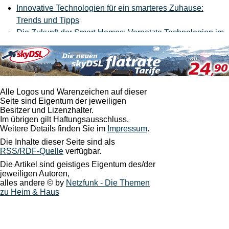
Innovative Technologien für ein smarteres Zuhause:
Trends und Tipps
Die Zukunft der Smart Homes: Vernetzte Technologien im
Alltag
Zukünftiges Wohnen: Wegweisende Designkonzepte für
urbane Lebenswelten
Montag, 10. März 2025
Alle Logos und Warenzeichen auf dieser
Seite sind Eigentum der jeweiligen
Die neuesten Trends in der smarten Haustechnik
Besitzer und Lizenzhalter.
Im übrigen gilt Haftungsausschluss.
Samstag, 25. Januar 2025
Weitere Details finden Sie im
Impressum
.
Die Inhalte dieser Seite sind als
Gewinnertypen: Was zeichnet sie aus?
RSS/RDF-Quelle
verfügbar.
Die Artikel sind geistiges Eigentum des/der
jeweiligen Autoren,
alles andere © by
Netzfunk - Die Themen
zu Heim & Haus