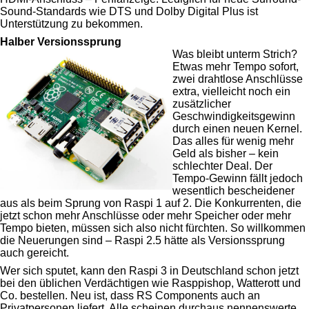
Sound-Standards wie DTS und Dolby Digital Plus ist
Unterstützung zu bekommen.
Halber Versionssprung
Was bleibt unterm Strich?
Etwas mehr Tempo sofort,
zwei drahtlose Anschlüsse
extra, vielleicht noch ein
zusätzlicher
Geschwindigkeitsgewinn
durch einen neuen Kernel.
Das alles für wenig mehr
Geld als bisher – kein
schlechter Deal. Der
Tempo-Gewinn fällt jedoch
wesentlich bescheidener
aus als beim Sprung von Raspi 1 auf 2. Die Konkurrenten, die
jetzt schon mehr Anschlüsse oder mehr Speicher oder mehr
Tempo bieten, müssen sich also nicht fürchten. So willkommen
die Neuerungen sind – Raspi 2.5 hätte als Versionssprung
auch gereicht.
Wer sich sputet, kann den Raspi 3 in Deutschland schon jetzt
bei den üblichen Verdächtigen wie Rasppishop, Watterott und
Co. bestellen. Neu ist, dass RS Components auch an
Privatpersonen liefert. Alle scheinen durchaus nennenswerte