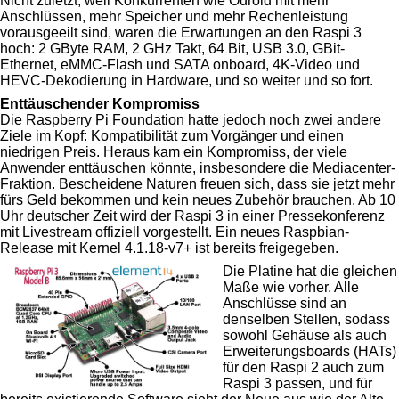
Nicht zuletzt, weil Konkurrenten wie Odroid mit mehr
Anschlüssen, mehr Speicher und mehr Rechenleistung
vorausgeeilt sind, waren die Erwartungen an den Raspi 3
hoch: 2 GByte RAM, 2 GHz Takt, 64 Bit, USB 3.0, GBit-
Ethernet, eMMC-Flash und SATA onboard, 4K-Video und
HEVC-Dekodierung in Hardware, und so weiter und so fort.
Enttäuschender Kompromiss
Die Raspberry Pi Foundation hatte jedoch noch zwei andere
Ziele im Kopf: Kompatibilität zum Vorgänger und einen
niedrigen Preis. Heraus kam ein Kompromiss, der viele
Anwender enttäuschen könnte, insbesondere die Mediacenter-
Fraktion. Bescheidene Naturen freuen sich, dass sie jetzt mehr
fürs Geld bekommen und kein neues Zubehör brauchen. Ab 10
Uhr deutscher Zeit wird der Raspi 3 in einer Pressekonferenz
mit Livestream offiziell vorgestellt. Ein neues Raspbian-
Release mit Kernel 4.1.18-v7+ ist bereits freigegeben.
Die Platine hat die gleichen
Maße wie vorher. Alle
Anschlüsse sind an
denselben Stellen, sodass
sowohl Gehäuse als auch
Erweiterungsboards (HATs)
für den Raspi 2 auch zum
Raspi 3 passen, und für