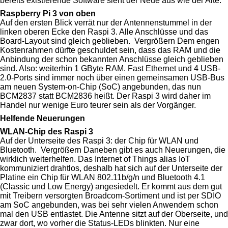
bereits existierende Software sieht der Neue aus wie der Alte.
Raspberry Pi 3 von oben
Auf den ersten Blick verrät nur der Antennenstummel in der
linken oberen Ecke den Raspi 3. Alle Anschlüsse und das
Board-Layout sind gleich geblieben. Vergrößern Dem engen
Kostenrahmen dürfte geschuldet sein, dass das RAM und die
Anbindung der schon bekannten Anschlüsse gleich geblieben
sind. Also: weiterhin 1 GByte RAM. Fast Ethernet und 4 USB-
2.0-Ports sind immer noch über einen gemeinsamen USB-Bus
am neuen System-on-Chip (SoC) angebunden, das nun
BCM2837 statt BCM2836 heißt. Der Raspi 3 wird daher im
Handel nur wenige Euro teurer sein als der Vorgänger.
Helfende Neuerungen
WLAN-Chip des Raspi 3
Auf der Unterseite des Raspi 3: der Chip für WLAN und
Bluetooth. Vergrößern Daneben gibt es auch Neuerungen, die
wirklich weiterhelfen. Das Internet of Things alias IoT
kommuniziert drahtlos, deshalb hat sich auf der Unterseite der
Platine ein Chip für WLAN 802.11b/g/n und Bluetooth 4.1
(Classic und Low Energy) angesiedelt. Er kommt aus dem gut
mit Treibern versorgten Broadcom-Sortiment und ist per SDIO
am SoC angebunden, was bei sehr vielen Anwendern schon
mal den USB entlastet. Die Antenne sitzt auf der Oberseite, und
zwar dort, wo vorher die Status-LEDs blinkten. Nur eine