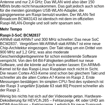
Antenne und nur 2,4 GHz: Das WLAN wird also über 150
MBit/s brutto nicht hinauskommen. Das galt jedoch auch schon
für die meisten günstigen USB-WLAN-Adapter, die
gängigerweise am Raspi benutzt wurden. Der WLAN-Teil
Broadcom BCM43143 ist identisch mit dem im offiziellen
Raspi-WLAN-Dongle und soll sehr sparsam sein.
Mehr Tempo
Raspi-3-SoC BCM2837
ARMv8 statt ARMv7 und 300 MHz schneller: Das neue SoC
BCM2837. Vergrößern Mit ARMv8 statt ARMv7 ist eine neue
Chip-Architektur eingezogen. Der Takt stieg um ein Drittel von
900 MHz auf 1,2 GHz, was also moderate
Geschwindigkeitsgewinne für schon existierende Software
verspricht. Von den 64-Bit-Fähigkeiten profitiert nur neue
Software, und die könnte auf sich warten lassen: Ein ARMv8-
Kernel ist für das Raspi-Linux Raspbian noch nicht in Sicht.
Die neuen Cortex-A53-Kerne sind schon bei gleichem Takt und
schneller als die alten Cortex-A7-Kerne im Raspi 2. Erste
Messungen bestätigen: Im simplen CPU-Test des sysbench ist
der Raspi 3 ungefähr [Update 63 statt 80] Prozent schneller als
der Raspi 2.
Wenig bis nichts hat sich auf der Videoseite getan. Hardware-
Dekodierung für HEVC/h.265 – Fehlanzeige. 4K oder UHD am
HDMI-Anschluss – Fehlanzeige. Lediglich für neue Surround-